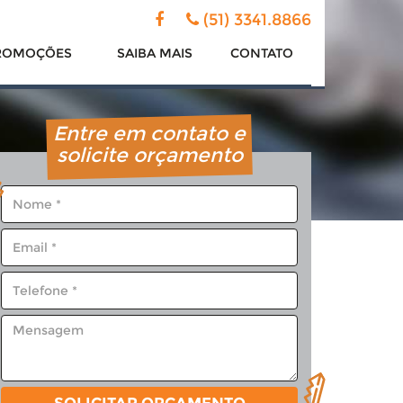
(51) 3341.8866
ROMOÇÕES
SAIBA
MAIS
CONTATO
Entre em contato e
solicite orçamento