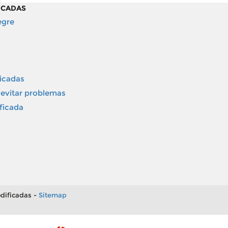
ICADAS
egre
icadas
evitar problemas
ficada
dificadas -
Sitemap