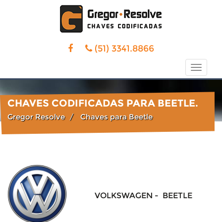
(51) 3341.8866
Toggle
naviga
CHAVES CODIFICADAS PARA BEETLE.
Gregor Resolve
Chaves para Beetle
VOLKSWAGEN - BEETLE