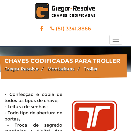
(51) 3341.8866
Toggle
naviga
CHAVES CODIFICADAS PARA TROLLER
Gregor Resolve
Montadoras
Troller
- Confecção e cópia de
todos os tipos de chave;
- Leitura de senhas;
- Todo tipo de abertura de
portas;
- Troca de segredo