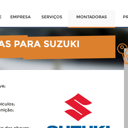
E
EMPRESA
SERVIÇOS
MONTADORAS
P
AS PARA SUZUKI
ve;
ículos;
gnição;
ão das chaves;