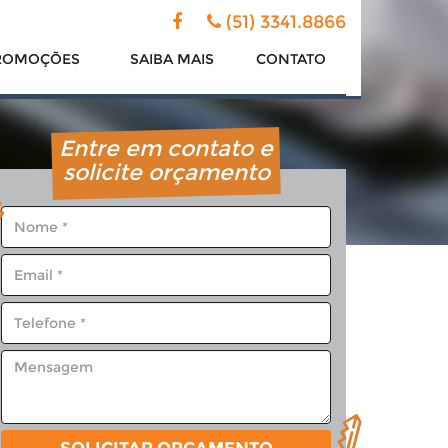
(51) 3341.8866
ROMOÇÕES
SAIBA
MAIS
CONTATO
Entre em contato e
solicite orçamento