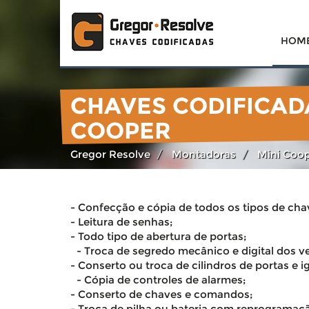
HOM
CHAVES CODIFICAD
COOPER
Gregor Resolve
Montadoras
Mini Coo
- Confecção e cópia de todos os tipos de cha
- Leitura de senhas;
- Todo tipo de abertura de portas;
- Troca de segredo mecânico e digital dos ve
- Conserto ou troca de cilindros de portas e i
- Cópia de controles de alarmes;
- Conserto de chaves e comandos;
- Troca de pilha ou bateria com reprogramaç