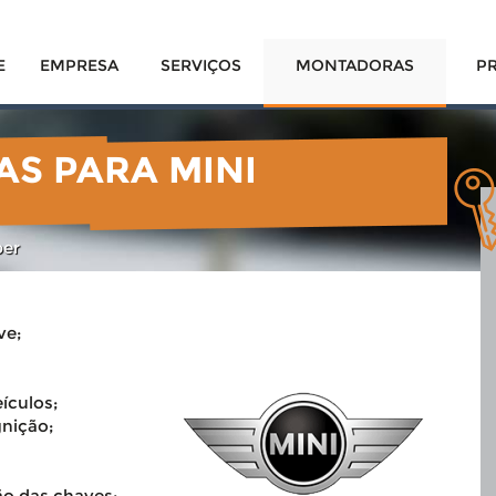
E
EMPRESA
SERVIÇOS
MONTADORAS
P
AS PARA MINI
per
ve;
ículos;
gnição;
ão das chaves;