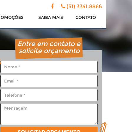
(51) 3341.8866
ROMOÇÕES
SAIBA
MAIS
CONTATO
Entre em contato e
solicite orçamento