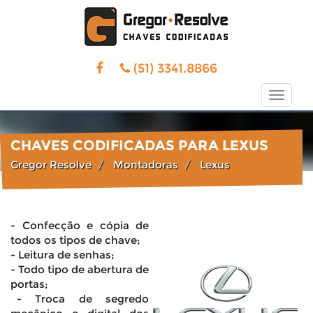
(51) 3341.8866
Toggle
naviga
CHAVES CODIFICADAS PARA LEXUS
Gregor Resolve
Montadoras
Lexus
- Confecção e cópia de
todos os tipos de chave;
- Leitura de senhas;
- Todo tipo de abertura de
portas;
- Troca de segredo