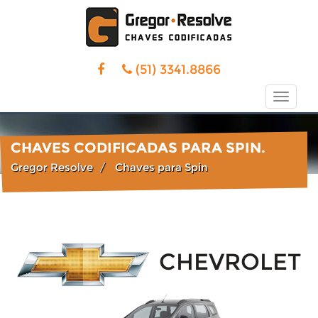
(51) 3341.8866
Toggle
naviga
CHAVES CODIFICADAS PARA SPIN.
Gregor Resolve
Chaves para Spin
CHEVROLET