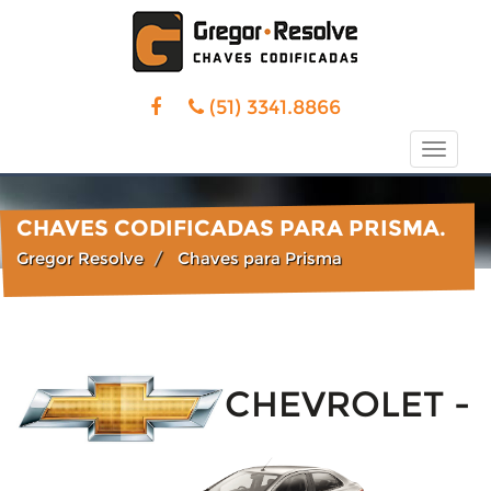
(51) 3341.8866
Toggle
naviga
CHAVES CODIFICADAS PARA PRISMA.
Gregor Resolve
Chaves para Prisma
CHEVROLET -